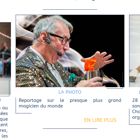
LA PHOTO
O
Reportage sur le presque plus grand
28 
magicien du monde
so
s au
Ch
sées
org
aque
EN LIRE PLUS
ent
es,
 les