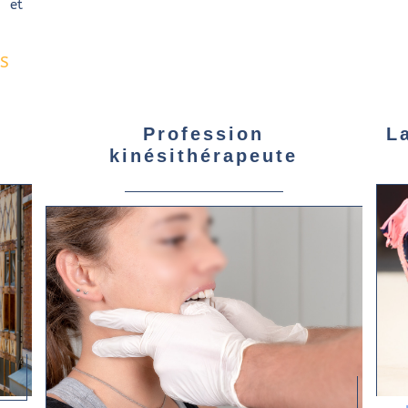
t et
US
Profession
L
kinésithérapeute